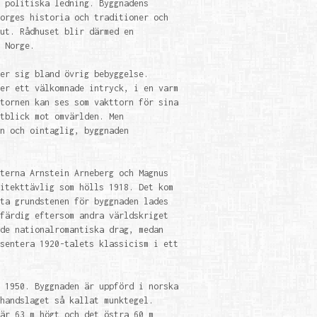
 politiska ledning. Byggnadens
orges historia och traditioner och
ut. Rådhuset blir därmed en
 Norge.
er sig bland övrig bebyggelse.
er ett välkomnade intryck, i en varm
tornen kan ses som vakttorn för sina
tblick mot omvärlden. Men
n och ointaglig, byggnaden
terna Arnstein Arneberg och Magnus
itekttävlig som hölls 1918. Det kom
ta grundstenen för byggnaden lades
färdig eftersom andra världskriget
de nationalromantiska drag, medan
sentera 1920-talets klassicism i ett
 1950. Byggnaden är uppförd i norska
handslaget så kallat munktegel.
är 63 m högt och det östra 60 m