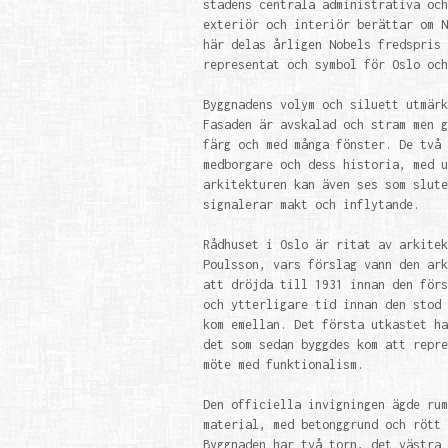
stadens centrala administrativa och
exteriör och interiör berättar om N
här delas årligen Nobels fredspris 
representat och symbol för Oslo och
Byggnadens volym och siluett utmärk
Fasaden är avskalad och stram men g
färg och med många fönster. De två 
medborgare och dess historia, med u
arkitekturen kan även ses som slute
signalerar makt och inflytande.
Rådhuset i Oslo är ritat av arkitek
Poulsson, vars förslag vann den ark
att dröjda till 1931 innan den förs
och ytterligare tid innan den stod 
kom emellan. Det första utkastet ha
det som sedan byggdes kom att repre
möte med funktionalism.
Den officiella invigningen ägde rum
material, med betonggrund och rött 
Byggnaden har två torn, det västra 