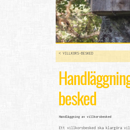
< VILLKORS-BESKED
Handläggning 
besked
Handläggning av villkorsbesked
Ett villkorsbesked ska klargöra vil