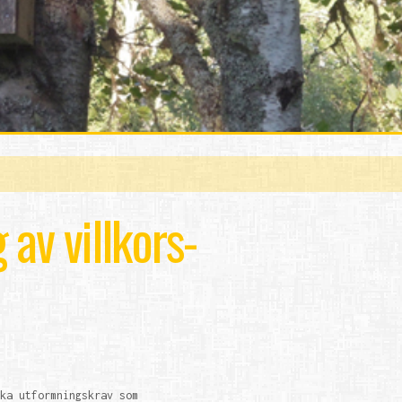
av villkors-
ka utformningskrav som