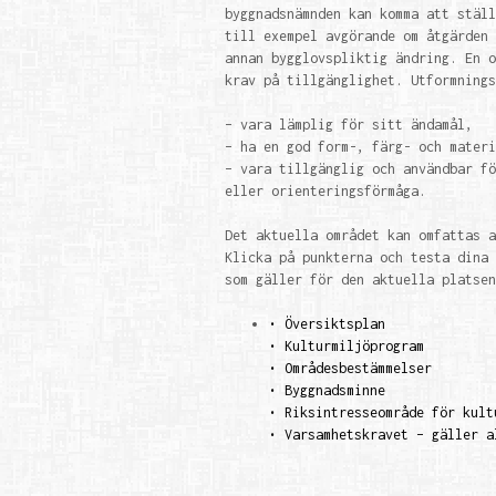
byggnadsnämnden kan komma att ställ
till exempel avgörande om åtgärden 
annan bygglovspliktig ändring. En o
krav på tillgänglighet. Utformnings
– vara lämplig för sitt ändamål,
– ha en god form-, färg- och materi
– vara tillgänglig och användbar fö
eller orienteringsförmåga.
Det aktuella området kan omfattas a
Klicka på punkterna och testa dina 
som gäller för den aktuella platsen
•
Översiktsplan
•
Kulturmiljöprogram
•
Områdesbestämmelser
•
Byggnadsminne
•
Riksintresseområde för kult
•
Varsamhetskravet – gäller a