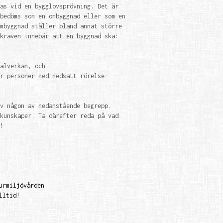
as vid en bygglovsprövning. Det är
bedöms som en ombyggnad eller som en
mbyggnad ställer bland annat större
kraven innebär att en byggnad ska:
alverkan, och
r personer med nedsatt rörelse-
v någon av nedanstående begrepp.
kunskaper. Ta därefter reda på vad
!
urmiljövården
lltid!